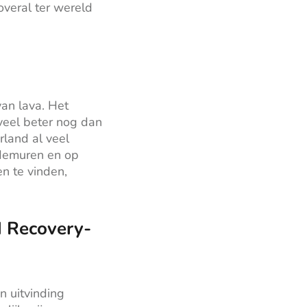
overal ter wereld
van lava. Het
 veel beter nog dan
land al veel
ademuren en op
en te vinden,
d Recovery-
n uitvinding