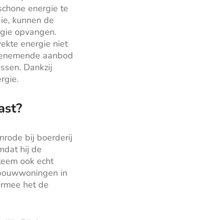
chone energie te
ie, kunnen de
rgie opvangen.
ekte energie niet
toenemende aanbod
ssen. Dankzij
rgie.
ast?
nrode bij boerderij
mdat hij de
steem ook echt
uwbouwwoningen in
armee het de