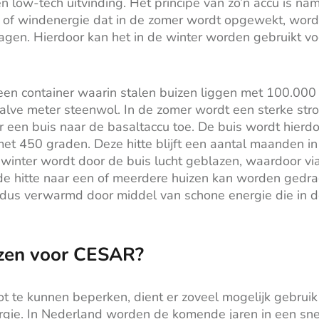
n low-tech uitvinding. Het principe van zo’n accu is namel
 of windenergie dat in de zomer wordt opgewekt, word
agen. Hierdoor kan het in de winter worden gebruikt v
een container waarin stalen buizen liggen met 100.000 k
alve meter steenwol. In de zomer wordt een sterke stro
 een buis naar de basaltaccu toe. De buis wordt hierd
met 450 graden. Deze hitte blijft een aantal maanden in
winter wordt door de buis lucht geblazen, waardoor vi
e hitte naar een of meerdere huizen kan worden gedr
dus verwarmd door middel van schone energie die in 
zen voor CESAR?
t te kunnen beperken, dient er zoveel mogelijk gebru
gie. In Nederland worden de komende jaren in een sne