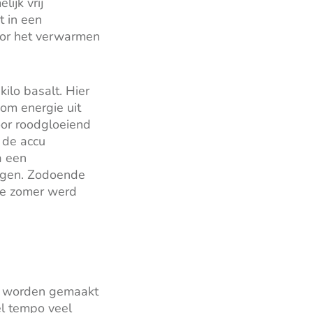
ijk vrij
t in een
oor het verwarmen
ilo basalt. Hier
om energie uit
oor roodgloeiend
 de accu
a een
agen. Zodoende
de zomer werd
ik worden gemaakt
l tempo veel