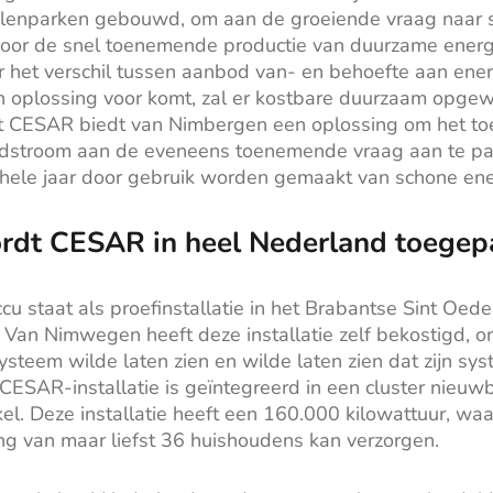
lenparken gebouwd, om aan de groeiende vraag naar s
oor de snel toenemende productie van duurzame energ
er het verschil tussen aanbod van- en behoefte aan ene
 oplossing voor komt, zal er kostbare duurzaam opgew
t CESAR biedt van Nimbergen een oplossing om het 
dstroom aan de eveneens toenemende vraag aan te pa
hele jaar door gebruik worden gemaakt van schone ene
dt CESAR in heel Nederland toegep
cu staat als proefinstallatie in het Brabantse Sint Oede
Van Nimwegen heeft deze installatie zelf bekostigd, o
steem wilde laten zien en wilde laten zien dat zijn sy
CESAR-installatie is geïntegreerd in een cluster nie
l. Deze installatie heeft een 160.000 kilowattuur, wa
ng van maar liefst 36 huishoudens kan verzorgen.