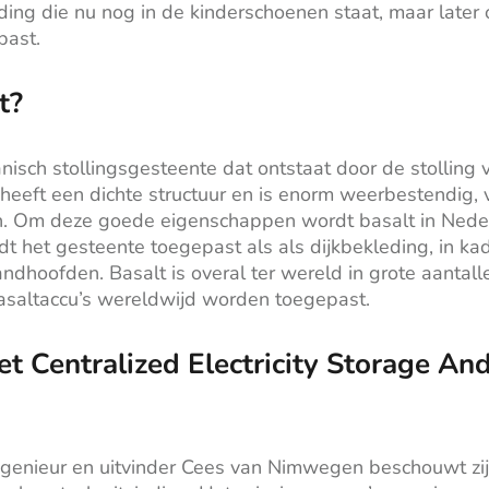
ding die nu nog in de kinderschoenen staat, maar later 
past.
t?
anisch stollingsgesteente dat ontstaat door de stolling 
 heeft een dichte structuur en is enorm weerbestendig,
. Om deze goede eigenschappen wordt basalt in Neder
dt het gesteente toegepast als als dijkbekleding, in k
andhoofden. Basalt is overal ter wereld in grote aantall
asaltaccu’s wereldwijd worden toegepast.
t Centralized Electricity Storage An
ngenieur en uitvinder Cees van Nimwegen beschouwt zij