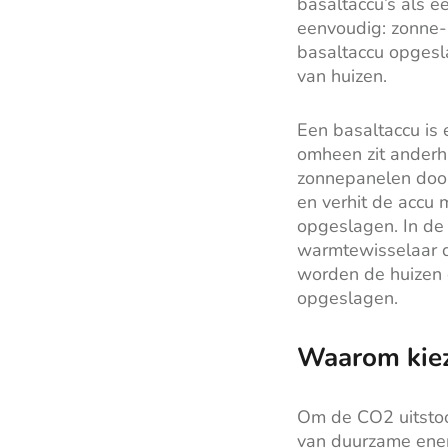
basaltaccu’s als ee
eenvoudig: zonne-
basaltaccu opgesl
van huizen.
Een basaltaccu is 
omheen zit anderh
zonnepanelen door
en verhit de accu 
opgeslagen. In de 
warmtewisselaar d
worden de huizen 
opgeslagen.
Waarom kie
Om de CO2 uitstoo
van duurzame ener