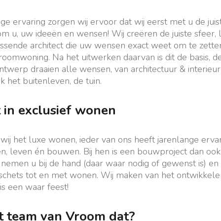
ge ervaring zorgen wij ervoor dat wij eerst met u de jui
om u, uw ideeën en wensen! Wij creëren de juiste sfeer, 
sende architect die uw wensen exact weet om te zetten
oomwoning. Na het uitwerken daarvan is dit de basis, d
ontwerp draaien alle wensen, van architectuur & interieur
k het buitenleven, de tuin.
t in exclusief wonen
ij het luxe wonen, ieder van ons heeft jarenlange erva
n, leven én bouwen. Bij hen is een bouwproject dan ook
nemen u bij de hand (daar waar nodig of gewenst is) en
n schets tot en met wonen. Wij maken van het ontwikke
s een waar feest!
t team van Vroom dat?