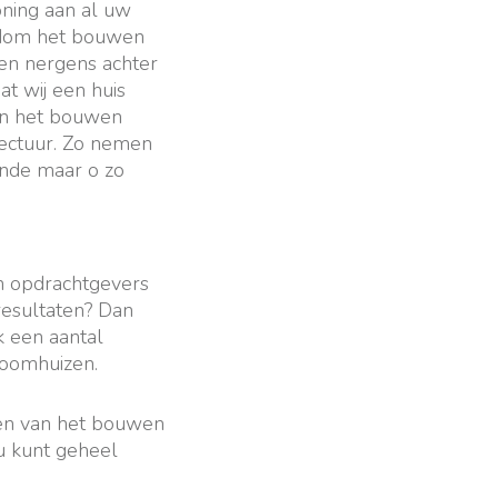
ning aan al uw
ndom het bouwen
 en nergens achter
t wij een huis
en het bouwen
itectuur. Zo nemen
ende maar o zo
n opdrachtgevers
resultaten? Dan
jk een aantal
roomhuizen.
ten van het bouwen
 u kunt geheel