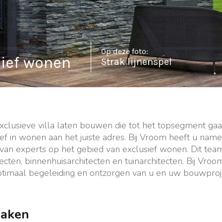
Op deze foto:
sief wonen
Strak lijnenspel
xclusieve villa laten bouwen die tot het topsegment ga
ief in wonen aan het juiste adres. Bij Vroom heeft u nam
an experts op het gebied van exclusief wonen. Dit team
cten, binnenhuisarchitecten en tuinarchitecten. Bij Vroom
ptimaal begeleiding en ontzorgen van u en uw bouwpr
zaken