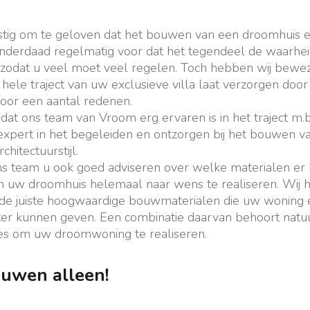
astig om te geloven dat het bouwen van een droomhuis e
 inderdaad regelmatig voor dat het tegendeel de waarheid
 zodat u veel moet veel regelen. Toch hebben wij bewez
 hele traject van uw exclusieve villa laat verzorgen doo
oor een aantal redenen.
dat ons team van Vroom erg ervaren is in het traject m.b
 expert in het begeleiden en ontzorgen bij het bouwen va
hitectuurstijl.
s team u ook goed adviseren over welke materialen er 
uw droomhuis helemaal naar wens te realiseren. Wij 
de juiste hoogwaardige bouwmaterialen die uw woning ee
r kunnen geven. Een combinatie daarvan behoort natuur
les om uw droomwoning te realiseren.
uwen alleen!