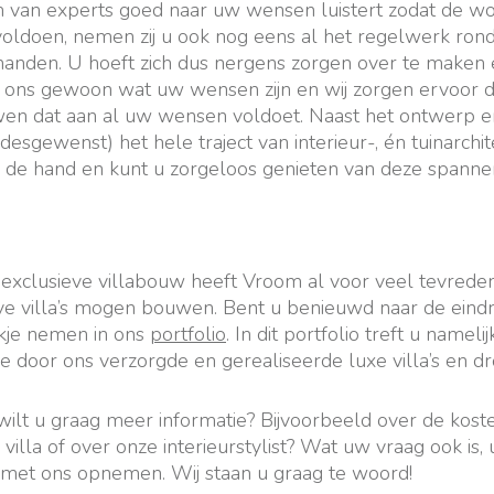
m van experts goed naar uw wensen luistert zodat de wo
oldoen, nemen zij u ook nog eens al het regelwerk ro
handen. U hoeft zich dus nergens zorgen over te maken
l ons gewoon wat uw wensen zijn en wij zorgen ervoor da
en dat aan al uw wensen voldoet. Naast het ontwerp 
desgewenst) het hele traject van interieur-, én tuinarch
bij de hand en kunt u zorgeloos genieten van deze spann
 exclusieve villabouw heeft Vroom al voor veel tevrede
eve villa’s mogen bouwen. Bent u benieuwd naar de eind
jkje nemen in ons
portfolio
. In dit portfolio treft u nameli
 door ons verzorgde en gerealiseerde luxe villa’s en d
wilt u graag meer informatie? Bijvoorbeeld over de kos
villa of over onze interieurstylist? Wat uw vraag ook is,
met ons opnemen. Wij staan u graag te woord!