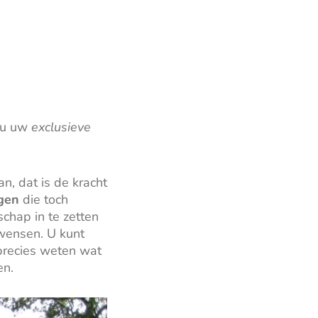
t u uw
exclusieve
n, dat is de kracht
gen
die toch
chap in te zetten
wensen. U kunt
 precies weten wat
en.