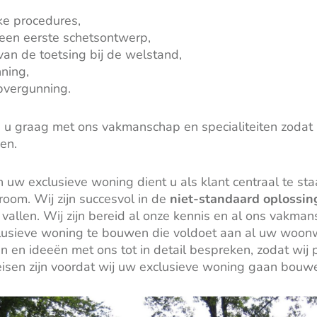
ke procedures,
een eerste schetsontwerp,
an de toetsing bij de welstand,
ning,
pvergunning.
n
u graag met ons vakmanschap en specialiteiten zoda
en.
 uw exclusieve woning dient u als klant centraal te staa
oom. Wij zijn succesvol in de
niet-standaard oplossin
allen. Wij zijn bereid al onze kennis en al ons vakmans
lusieve woning te bouwen die voldoet aan al uw woon
n en ideeën met ons tot in detail bespreken, zodat wij
isen zijn voordat wij uw exclusieve woning gaan bouw