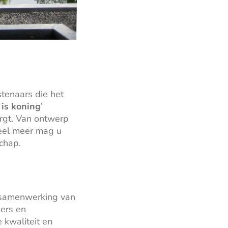
tenaars die het
 is koning
’
orgt. Van ontwerp
veel meer mag u
chap.
e samenwerking van
ers en
 kwaliteit en