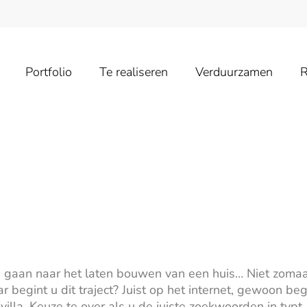
Portfolio
Te realiseren
Verduurzamen
R
e gaan naar het laten bouwen van een huis… Niet zomaa
r begint u dit traject? Juist op het internet, gewoon b
villa. Keuze te over als u de juiste zoekwoorden in typt.