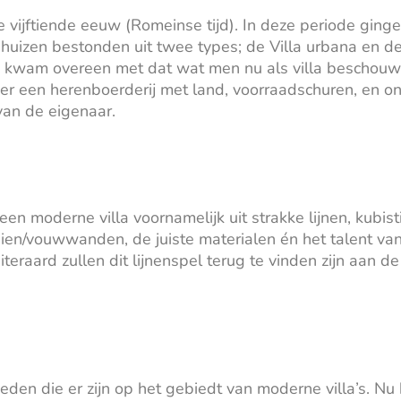
e vijftiende eeuw (Romeinse tijd). In deze periode ginge
izen bestonden uit twee types; de Villa urbana en de v
la kwam overeen met dat wat men nu als villa beschouw
eer een herenboerderij met land, voorraadschuren, en 
van de eigenaar.
 moderne villa voornamelijk uit strakke lijnen, kubist
ien/vouwwanden, de juiste materialen én het talent van 
iteraard zullen dit lijnenspel terug te vinden zijn aan
kheden die er zijn op het gebiedt van moderne villa’s. 