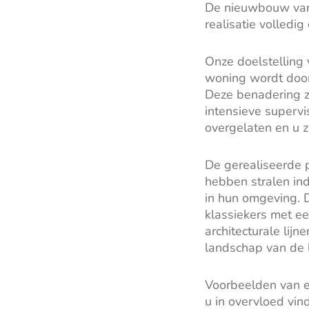
De nieuwbouw van 
realisatie volledi
Onze doelstelling
woning wordt door
Deze benadering z
intensieve supervi
overgelaten en u z
De gerealiseerde p
hebben stralen ind
in hun omgeving. D
klassiekers met e
architecturale lij
landschap van de 
Voorbeelden van e
u in overvloed vin