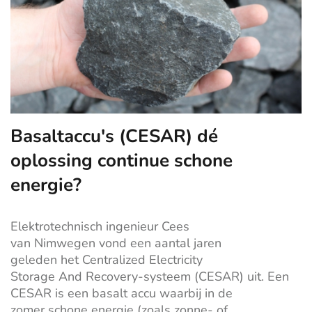
Basaltaccu's (CESAR) dé
oplossing continue schone
energie?
Elektrotechnisch ingenieur Cees
van
Nimwegen
vond een aantal jaren
geleden
het
Centralized
Electricity
Storage
And
Recovery-systeem (CESAR) uit. Een
CESAR is een basalt accu waarbij in de
zomer
schone energie (zoals zonne- of